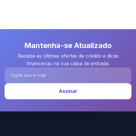
Mantenha-se Atualizado
Receba as últimas ofertas de crédito e dicas
financeiras na sua caixa de entrada.
Digite seu e-mail
Assinar