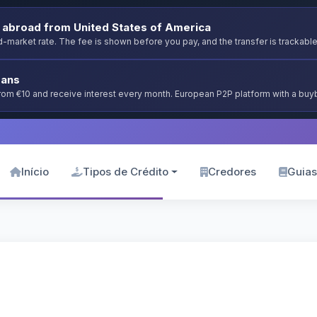
abroad from United States of America
-market rate. The fee is shown before you pay, and the transfer is trackable
oans
from €10 and receive interest every month. European P2P platform with a bu
Início
Tipos de Crédito
Credores
Guias