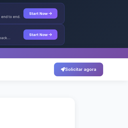
Start Now
 end to end.
Start Now
yback
Solicitar agora