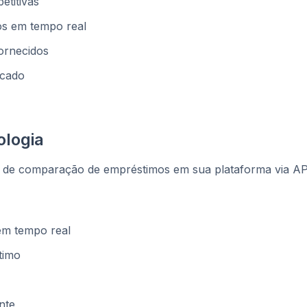
titivas
os em tempo real
fornecidos
icado
ologia
s de comparação de empréstimos em sua plataforma via AP
em tempo real
timo
nte