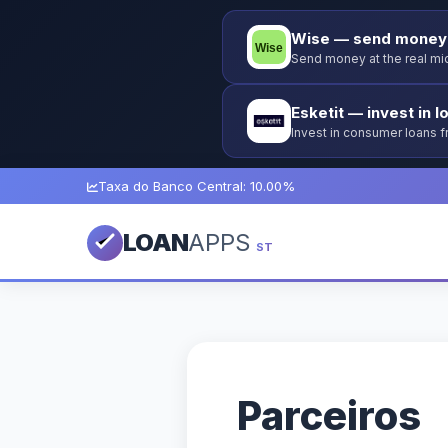
Wise — send money 
Send money at the real mid
Esketit — invest in l
Invest in consumer loans 
guarantee.
Taxa do Banco Central: 10.00%
LOAN
APPS
ST
Parceiros