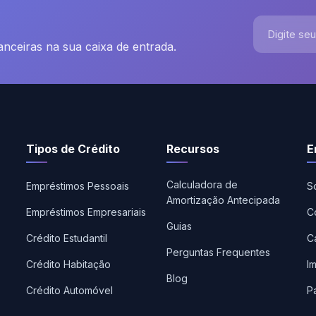
Digite seu e
nanceiras na sua caixa de entrada.
Tipos de Crédito
Recursos
E
Calculadora de
Empréstimos Pessoais
S
Amortização Antecipada
Empréstimos Empresariais
C
Guias
Crédito Estudantil
C
Perguntas Frequentes
Crédito Habitação
I
Blog
Crédito Automóvel
P