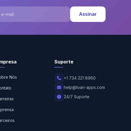
-mail
Assinar
mpresa
Suporte
obre Nós
+1 734 221 8960
help@loan-apps.com
ontato
24/7 Suporte
arreiras
mprensa
arceiros