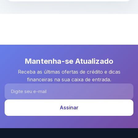
Mantenha-se Atualizado
Receba as últimas ofertas de crédito e dicas
financeiras na sua caixa de entrada.
Digite seu e-mail
Assinar