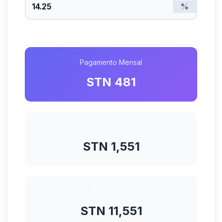
%
Pagamento Mensal
STN 481
Juros Totais
STN 1,551
Total Pago
STN 11,551