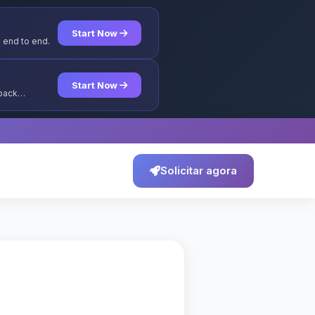
Start Now
 end to end.
Start Now
yback
Solicitar agora