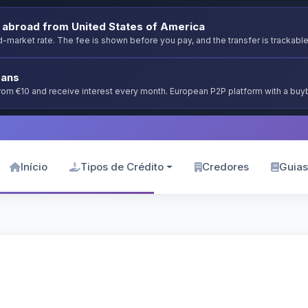
abroad from United States of America
-market rate. The fee is shown before you pay, and the transfer is trackable
oans
from €10 and receive interest every month. European P2P platform with a bu
Início
Tipos de Crédito
Credores
Guias