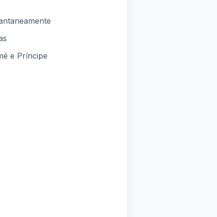
tantaneamente
as
é e Príncipe