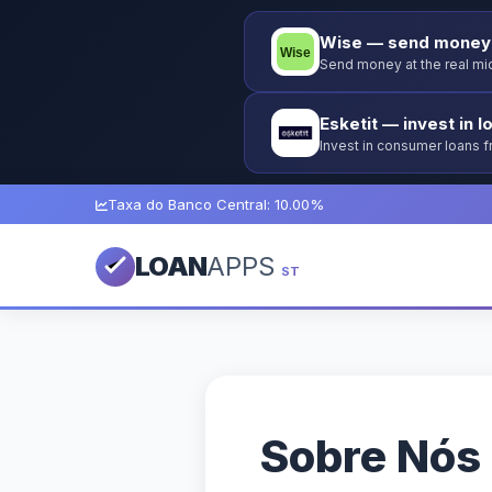
Wise — send money 
Send money at the real mid
Esketit — invest in l
Invest in consumer loans 
guarantee.
Taxa do Banco Central: 10.00%
LOAN
APPS
ST
Sobre Nós